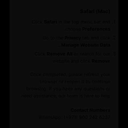
احجز مكانًا
التحقق من المستند
Safari (Mac)
المعلومات
Click
Safari
in the top menu bar and
مجموعات ومجالس الأعمال
.
choose
Preferences
الاستدامة
Go to the
Privacy
tab and click
Manage Website Data…
مركز دبي للشركات العائلية
Click
Remove All
or search for our
.
website and click
Remove
مركز المعرفة
Once completed, please refresh your
الموارد
browser or reopen it to continue
الدليل التجاري
browsing. If you have any questions or
need assistance, our team is here to help.
أحدث المستجدات
Contact Numbers
WhatsApp: (+971) 800 242 6237
الفعاليات
الأخبار