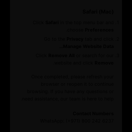
احجز مكانًا
التحقق من المستند
Safari (Mac)
استكشاف الخدمات التي قد يقدمها المكتب
المعلومات
العائلي لدعم إدارة الثروات وتخطيط الإرث.
Click
Safari
in the top menu bar and
مجموعات ومجالس الأعمال
.
choose
Preferences
الاستدامة
Go to the
Privacy
tab and click
تحديد أبرز المهارات والأدوار اللازمة لتأسيس هيكل
Manage Website Data…
مركز دبي للشركات العائلية
فعال للمكتب العائلي ودعمه لمزاولة أعماله.
Click
Remove All
or search for our
.
website and click
Remove
مركز المعرفة
معايير الأهلية
Once completed, please refresh your
للاستفادة من هذه الخدمة، يجب استيفاء الشروط التالية:
الموارد
browser or reopen it to continue
الدليل التجاري
browsing. If you have any questions or
need assistance, our team is here to help.
أن تكون عضواً في غرفة تجارة دبي.
أحدث المستجدات
Contact Numbers
WhatsApp: (+971) 800 242 6237
الفعاليات
الأخبار