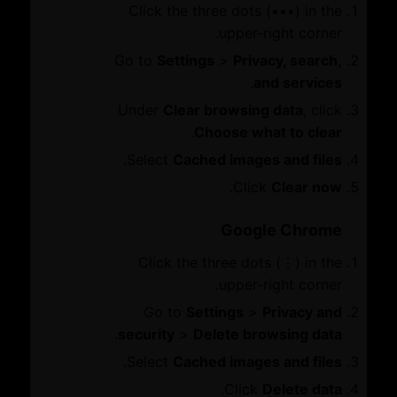
نبذة عن غرفة تجارة دبي
Click the three dots (•••) in the
أعضاء مجلس الإدارة والمجالس الاستشارية
الخدمات
upper-right corner.
Go to
Settings
>
Privacy, search,
تواصل معنا
.
and services
منصة الأعمال
Under
Clear browsing data
, click
هيا نتحدث
.
Choose what to clear
انضم إلى العضوية
مجموعات ومجالس الاعمال
.
Select
Cached images and files
واتساب
مركز أخلاقيات الأعمال
.
Click
Clear now
Sustainability 365
التشريعات الاقتصادية
Dubai Chambers host diverse events, fostering
نمو الاعمال
Google Chrome
networking, knowledge exchange, and empowering
الخدمات
businesses to thrive globally.
Click the three dots (⋮) in the
upper-right corner.
العضوية
Go to
Settings
>
Privacy and
شهادة المنشأ
.
security
>
Delete browsing data
التصديق
دفتر الإدخال المؤقت
.
Select
Cached images and files
الوساطة
.
Click
Delete data