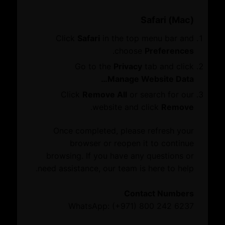
احجز مكانًا
التحقق من المستند
Safari (Mac)
المعلومات
Click
Safari
in the top menu bar and
مجموعات ومجالس الأعمال
Purpose Academy Online
.
choose
Preferences
الاستدامة
Training Platform
Go to the
Privacy
tab and click
Manage Website Data…
مركز دبي للشركات العائلية
Click
Remove All
or search for our
.
website and click
Remove
مركز المعرفة
Access a selection of premium online training courses
targeted at elevating your knowledge and skills in the field
Once completed, please refresh your
الموارد
of sustainability & ESG.
browser or reopen it to continue
الدليل التجاري
browsing. If you have any questions or
Register Here
need assistance, our team is here to help.
أحدث المستجدات
Contact Numbers
WhatsApp: (+971) 800 242 6237
الفعاليات
الأخبار