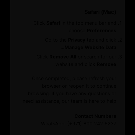
التصديق
دفتر الإدخال المؤقت
مبادرة آفاق جديدة
Safari (Mac)
الوساطة
Click
Safari
in the top menu bar and
حجز القاعات
.
choose
Preferences
التحقق من المستند
للتوسع الخارجي
المعلومات
Go to the
Privacy
tab and click
مجموعات ومجالس الأعمال
Manage Website Data…
معايير الاستدامة البيئية والاجتماعية والحوكمة
Click
Remove All
or search for our
تلتزم غرف دبي بتمكين أعضائها من
.
website and click
Remove
التوسع في الأسواق العالمية الواعدة، من
المبادرات والجوائز
خلال خدمات تطوير أعمال مصمّمة
Once completed, please refresh your
لتناسب احتياجاتهم العملية. ومن خلال هذه
browser or reopen it to continue
المبادرات
الخدمات، يمكن للشركات الوصول إلى أهم
browsing. If you have any questions or
الجوائز
الشركاء والجهات المعنية، والمعطيات
need assistance, our team is here to help.
السوقية الدقيقة، بالإضافة إلى فرص النمو
أحدث المستجدات
Contact Numbers
والاستثمار الجديدة. وهو ما يتيح للأعضاء
WhatsApp: (+971) 800 242 6237
تنويع أنشطتهم وتوسيع حضورهم عالمياً،
الفعاليات
وبالتالي ترسيخ مكانة دبي كمركز أعمال